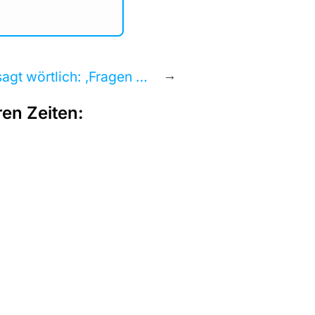
→
agen Sie Michael Ballweg.‘ – Ist jetzt die Zeit?
ren Zeiten: