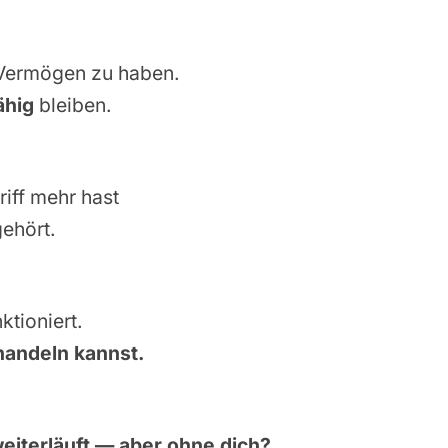
h Vermögen zu haben.
ähig
bleiben.
iff mehr hast
gehört.
ktioniert.
handeln kannst.
weiterläuft — aber ohne dich?