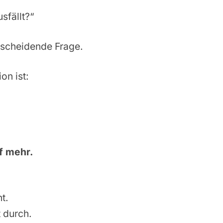
sfällt?“
ntscheidende Frage.
ion ist:
f mehr.
t.
 durch.