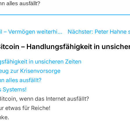
n alles ausfällt?
Finanzamt ignoriert Urteil – Vermögen weiterhin blockiert
Nächster:
Peter Hahne sagt wörtlich: ‚Fr
Bitcoin – Handlungsfähigkeit in unsiche
ngsfähigkeit in unsicheren Zeiten
kzeug zur Krisenvorsorge
n alles ausfällt?
des Systems!
Bitcoin, wenn das Internet ausfällt?
nur etwas für Reiche!
nke.